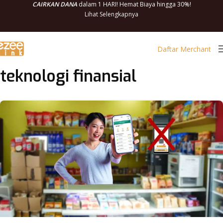
CAIRKAN DANA
dalam 1 HARI! Hemat Biaya hingga 30%!
Lihat Selengkapnya
Daftar Merchant
teknologi finansial