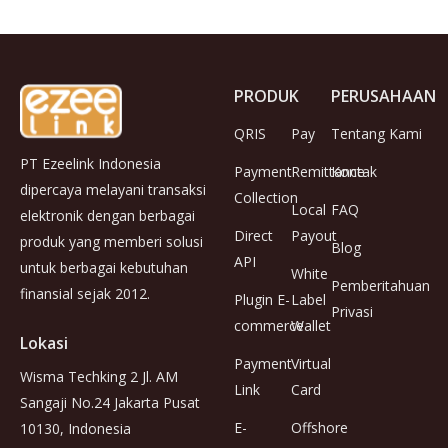
PRODUK
PERUSAHAAN
QRIS
Pay
Tentang Kami
PT Ezeelink Indonesia
Payment
Remittance
Kontak
dipercaya melayani transaksi
Collection
Local
FAQ
elektronik dengan berbagai
Direct
Payout
produk yang memberi solusi
Blog
API
untuk berbagai kebutuhan
White
Pemberitahuan
finansial sejak 2012.
Plugin E-
Label
Privasi
commerce
Wallet
Lokasi
Payment
Virtual
Wisma Techking 2 Jl. AM
Link
Card
Sangaji No.24 Jakarta Pusat
E-
Offshore
10130, Indonesia