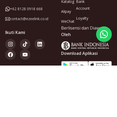
Katalog
Bank
Account
+62 8128 0918 668
Alipay
Loyalty
contact@ezeelink.co.id
WeChat
Berlisensi dan Diawasi
Ikuti Kami
Oleh
Download Aplikasi
Anggota
dari
Copyright © 2025 PT Ezeelink Indonesia