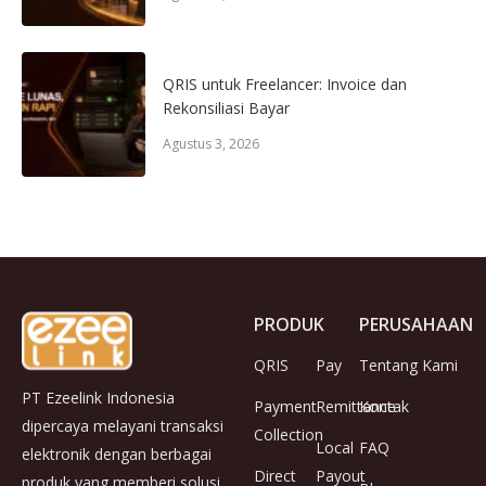
QRIS untuk Freelancer: Invoice dan
Rekonsiliasi Bayar
Agustus 3, 2026
PRODUK
PERUSAHAAN
QRIS
Pay
Tentang Kami
PT Ezeelink Indonesia
Payment
Remittance
Kontak
dipercaya melayani transaksi
Collection
Local
FAQ
elektronik dengan berbagai
Direct
Payout
produk yang memberi solusi