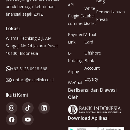
Blog
API
untuk berbagai kebutuhan
White
Pemberitahuan
finansial sejak 2012.
Plugin E-
Label
Privasi
commerce
Wallet
Lokasi
Payment
Virtual
Wisma Techking 2 Jl. AM
Link
Card
Sangaji No.24 Jakarta Pusat
E-
Offshore
10130, Indonesia
Katalog
Bank
Account
+62 8128 0918 668
Alipay
Loyalty
contact@ezeelink.co.id
WeChat
Berlisensi dan Diawasi
Ikuti Kami
Oleh
Download Aplikasi