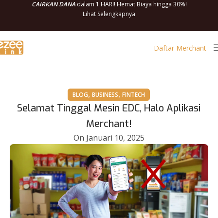
CAIRKAN DANA
dalam 1 HARI! Hemat Biaya hingga 30%!
Lihat Selengkapnya
Daftar Merchant
,
,
BLOG
BUSINESS
FINTECH
Selamat Tinggal Mesin EDC, Halo Aplikasi
Merchant!
On Januari 10, 2025