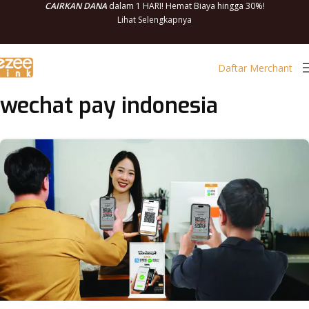
CAIRKAN DANA
dalam 1 HARI! Hemat Biaya hingga 30%!
Lihat Selengkapnya
Daftar Merchant
wechat pay indonesia