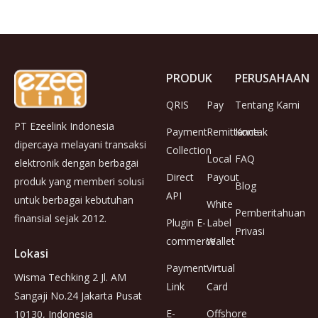
PRODUK
PERUSAHAAN
QRIS
Pay
Tentang Kami
PT Ezeelink Indonesia
Payment
Remittance
Kontak
dipercaya melayani transaksi
Collection
Local
FAQ
elektronik dengan berbagai
Direct
Payout
produk yang memberi solusi
Blog
API
untuk berbagai kebutuhan
White
Pemberitahuan
finansial sejak 2012.
Plugin E-
Label
Privasi
commerce
Wallet
Lokasi
Payment
Virtual
Wisma Techking 2 Jl. AM
Link
Card
Sangaji No.24 Jakarta Pusat
E-
Offshore
10130, Indonesia