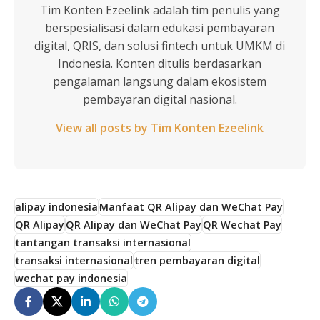
Tim Konten Ezeelink adalah tim penulis yang
berspesialisasi dalam edukasi pembayaran
digital, QRIS, dan solusi fintech untuk UMKM di
Indonesia. Konten ditulis berdasarkan
pengalaman langsung dalam ekosistem
pembayaran digital nasional.
View all posts by Tim Konten Ezeelink
alipay indonesia
Manfaat QR Alipay dan WeChat Pay
QR Alipay
QR Alipay dan WeChat Pay
QR Wechat Pay
tantangan transaksi internasional
transaksi internasional
tren pembayaran digital
wechat pay indonesia