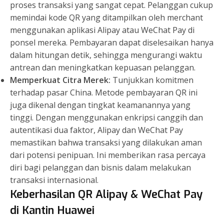
proses transaksi yang sangat cepat. Pelanggan cukup
memindai kode QR yang ditampilkan oleh merchant
menggunakan aplikasi Alipay atau WeChat Pay di
ponsel mereka. Pembayaran dapat diselesaikan hanya
dalam hitungan detik, sehingga mengurangi waktu
antrean dan meningkatkan kepuasan pelanggan.
Memperkuat Citra Merek:
Tunjukkan komitmen
terhadap pasar China. Metode pembayaran QR ini
juga dikenal dengan tingkat keamanannya yang
tinggi. Dengan menggunakan enkripsi canggih dan
autentikasi dua faktor, Alipay dan WeChat Pay
memastikan bahwa transaksi yang dilakukan aman
dari potensi penipuan. Ini memberikan rasa percaya
diri bagi pelanggan dan bisnis dalam melakukan
transaksi internasional.
Keberhasilan QR Alipay & WeChat Pay
di Kantin Huawei