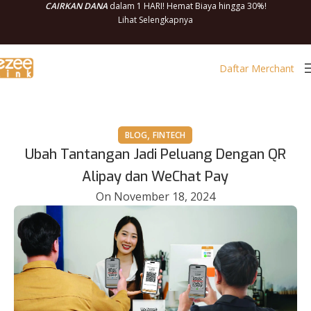
CAIRKAN DANA
dalam 1 HARI! Hemat Biaya hingga 30%!
Lihat Selengkapnya
Daftar Merchant
,
BLOG
FINTECH
Ubah Tantangan Jadi Peluang Dengan QR
Alipay dan WeChat Pay
On November 18, 2024