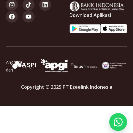
Download Aplikasi
Anggota
dari
Copyright © 2025 PT Ezeelink Indonesia