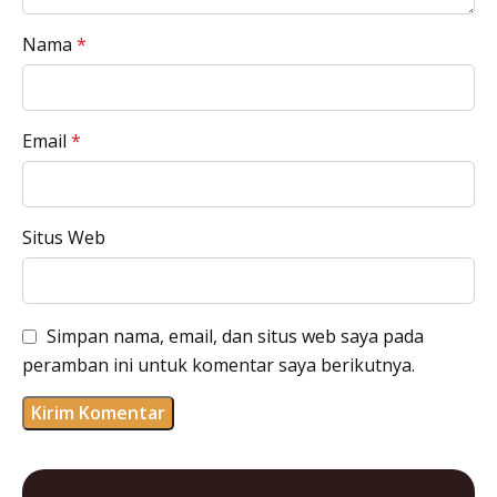
Nama
*
Email
*
Situs Web
Simpan nama, email, dan situs web saya pada
peramban ini untuk komentar saya berikutnya.