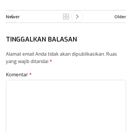
Newer
Older
TINGGALKAN BALASAN
Alamat email Anda tidak akan dipublikasikan.
Ruas
yang wajib ditandai
*
Komentar
*