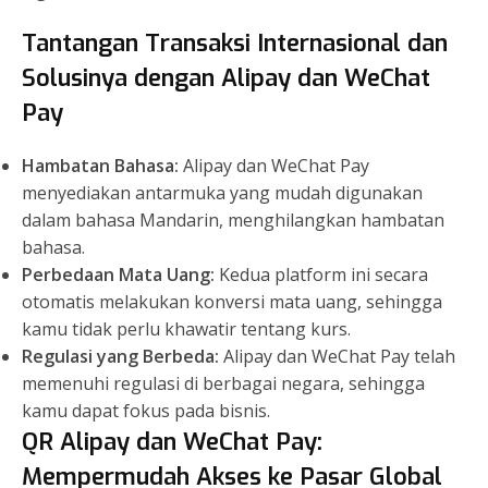
Tantangan Transaksi Internasional dan
Solusinya dengan Alipay dan WeChat
Pay
Hambatan Bahasa:
Alipay dan WeChat Pay
menyediakan antarmuka yang mudah digunakan
dalam bahasa Mandarin, menghilangkan hambatan
bahasa.
Perbedaan Mata Uang:
Kedua platform ini secara
otomatis melakukan konversi mata uang, sehingga
kamu tidak perlu khawatir tentang kurs.
Regulasi yang Berbeda:
Alipay dan WeChat Pay telah
memenuhi regulasi di berbagai negara, sehingga
kamu dapat fokus pada bisnis.
QR Alipay dan WeChat Pay:
Mempermudah Akses ke Pasar Global