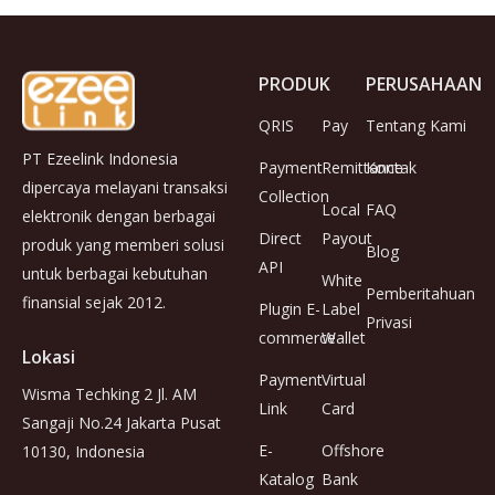
PRODUK
PERUSAHAAN
QRIS
Pay
Tentang Kami
PT Ezeelink Indonesia
Payment
Remittance
Kontak
dipercaya melayani transaksi
Collection
Local
FAQ
elektronik dengan berbagai
Direct
Payout
produk yang memberi solusi
Blog
API
untuk berbagai kebutuhan
White
Pemberitahuan
finansial sejak 2012.
Plugin E-
Label
Privasi
commerce
Wallet
Lokasi
Payment
Virtual
Wisma Techking 2 Jl. AM
Link
Card
Sangaji No.24 Jakarta Pusat
E-
Offshore
10130, Indonesia
Katalog
Bank