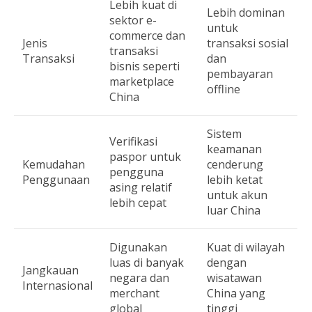
Lebih kuat di
Lebih dominan
sektor e-
untuk
commerce dan
Jenis
transaksi sosial
transaksi
Transaksi
dan
bisnis seperti
pembayaran
marketplace
offline
China
Sistem
Verifikasi
keamanan
paspor untuk
Kemudahan
cenderung
pengguna
Penggunaan
lebih ketat
asing relatif
untuk akun
lebih cepat
luar China
Digunakan
Kuat di wilayah
luas di banyak
dengan
Jangkauan
negara dan
wisatawan
Internasional
merchant
China yang
global
tinggi