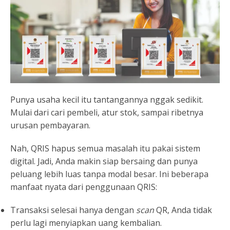
Punya usaha kecil itu tantangannya nggak sedikit.
Mulai dari cari pembeli, atur stok, sampai ribetnya
urusan pembayaran.
Nah, QRIS hapus semua masalah itu pakai sistem
digital. Jadi, Anda makin siap bersaing dan punya
peluang lebih luas tanpa modal besar. Ini beberapa
manfaat nyata dari penggunaan QRIS:
Transaksi selesai hanya dengan
scan
QR, Anda tidak
perlu lagi menyiapkan uang kembalian.