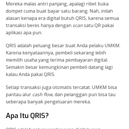
Mereka malas antri panjang, apalagi ribet buka
dompet cuma buat bayar satu barang. Nah, inilah
alasan kenapa era digital butuh QRIS, karena semua
transaksi beres hanya dengan
scan
satu QR pakai
aplikasi apa pun.
QRIS adalah peluang besar buat Anda pelaku UMKM.
Karena kenyataannya, pembeli sekarang lebih
memilih usaha yang terima pembayaran digital.
Semakin besar kemungkinan pembeli datang lagi
kalau Anda pakai QRIS.
Setiap transaksi juga otomatis tercatat. UMKM bisa
pantau alur
cash flow
, dan pelanggan pun bisa tau
seberapa banyak pengeluaran mereka.
Apa Itu QRIS?