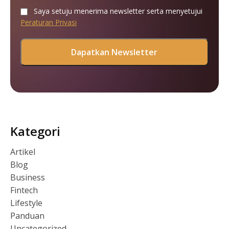
Saya setuju menerima newsletter serta menyetujui
Peraturan Privasi
Kategori
Artikel
Blog
Business
Fintech
Lifestyle
Panduan
Uncategorized