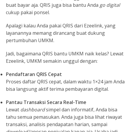
buat bayar aja. QRIS juga bisa bantu Anda
go digital
cukup pakai ponsel.
Apalagi kalau Anda pakai QRIS dari Ezeelink, yang
layanannya memang dirancang buat dukung
pertumbuhan UMKM.
Jadi, bagaimana QRIS bantu UMKM naik kelas? Lewat
Ezeelink, UMKM semakin unggul dengan:
Pendaftaran QRIS Cepat
Proses daftar QRIS cepat, dalam waktu 1×24 jam Anda
bisa langsung aktif terima pembayaran digital.
Pantau Transaksi Secara Real-Time
Lewat
dashboard
simpel dan informatif, Anda bisa
tahu semua pemasukan. Anda juga bisa lihat riwayat
transaksi, analisis pendapatan harian, sampai
download
laporan penjualan kapan aja. Usaha jadi