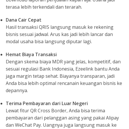
terasa lebih terkendali dan terarah.
Dana Cair Cepat
Hasil transaksi QRIS langsung masuk ke rekening
bisnis sesuai jadwal. Arus kas jadi lebih lancar dan
modal usaha bisa langsung diputar lagi.
Hemat Biaya Transaksi
Dengan skema biaya MDR yang jelas, kompetitif, dan
sesuai regulasi Bank Indonesia, Ezeelink bantu Anda
jaga margin tetap sehat. Biayanya transparan, jadi
Anda bisa lebih optimal rencanain keuangan bisnis ke
depannya.
Terima Pembayaran dari Luar Negeri
Lewat fitur QR Cross Border, Anda bisa terima
pembayaran dari pelanggan asing yang pakai Alipay
dan WeChat Pay. Uangnya juga langsung masuk ke