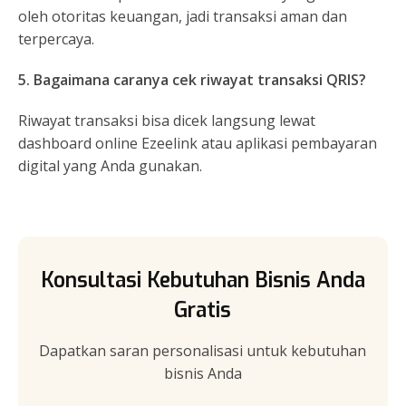
oleh otoritas keuangan, jadi transaksi aman dan
terpercaya.
5. Bagaimana caranya cek riwayat transaksi QRIS?
Riwayat transaksi bisa dicek langsung lewat
dashboard online Ezeelink atau aplikasi pembayaran
digital yang Anda gunakan.
Konsultasi Kebutuhan Bisnis Anda
Gratis
Dapatkan saran personalisasi untuk kebutuhan
bisnis Anda