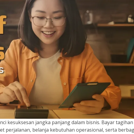
unci kesuksesan jangka panjang dalam bisnis. Bayar tagihan
, tiket perjalanan, belanja kebutuhan operasional, serta berba