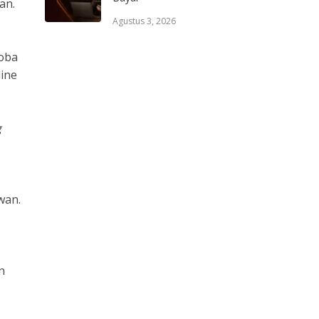
an.
Agustus 3, 2026
coba
line
g
wan.
n