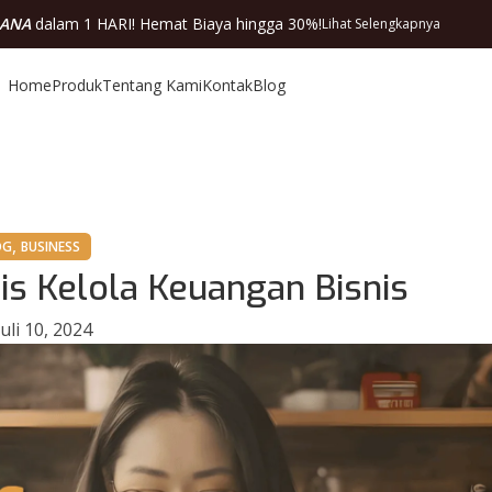
DANA
dalam 1 HARI! Hemat Biaya hingga 30%!
Lihat Selengkapnya
Home
Produk
Tentang Kami
Kontak
Blog
,
OG
BUSINESS
tis Kelola Keuangan Bisnis
uli 10, 2024