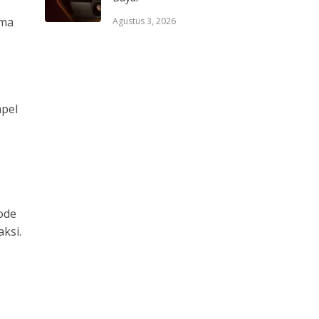
ima
Agustus 3, 2026
mpel
kode
ksi.