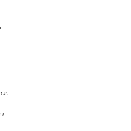
.
tur.
na