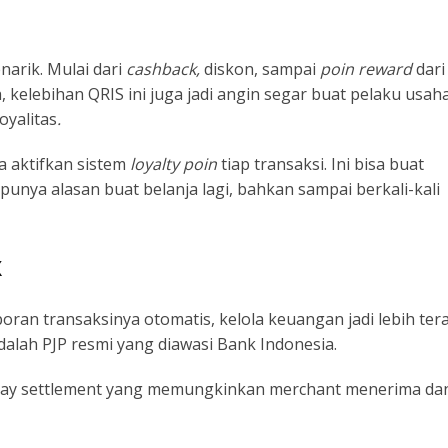
arik. Mulai dari
cashback,
diskon, sampai
poin
reward
dari
 kelebihan QRIS ini juga jadi angin segar buat pelaku usaha
oyalitas
.
sa aktifkan sistem
loyalty poin
tiap transaksi. Ini bisa buat
punya alasan buat belanja lagi, bahkan sampai berkali-kali
k
poran transaksinya otomatis, kelola keuangan jadi lebih tera
dalah PJP resmi yang diawasi Bank Indonesia.
 day settlement yang memungkinkan merchant menerima da