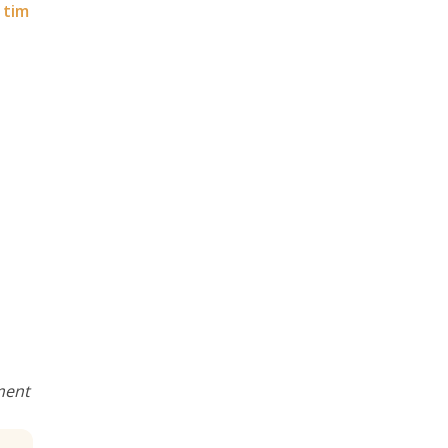
 tim
ment