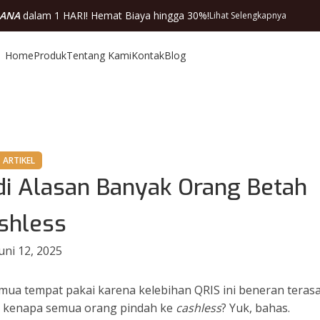
DANA
dalam 1 HARI! Hemat Biaya hingga 30%!
Lihat Selengkapnya
Home
Produk
Tentang Kami
Kontak
Blog
ARTIKEL
di Alasan Banyak Orang Betah
shless
uni 12, 2025
mua tempat pakai karena kelebihan QRIS ini beneran terasa
ran kenapa semua orang pindah ke
cashless
? Yuk, bahas.