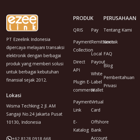
PRODUK
PERUSAHAAN
QRIS
Pay
Tentang Kami
PT Ezeelink Indonesia
Payment
Remittance
Kontak
dipercaya melayani transaksi
Collection
Local
FAQ
elektronik dengan berbagai
Direct
Payout
produk yang memberi solusi
Blog
API
untuk berbagai kebutuhan
White
Pemberitahuan
finansial sejak 2012.
Plugin E-
Label
Privasi
commerce
Wallet
Lokasi
Payment
Virtual
Wisma Techking 2 Jl. AM
Link
Card
Sangaji No.24 Jakarta Pusat
E-
Offshore
10130, Indonesia
Katalog
Bank
Account
+62 8128 0918 668