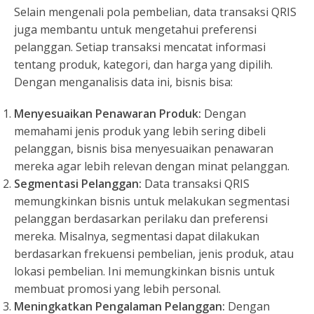
Selain mengenali pola pembelian, data transaksi QRIS
juga membantu untuk mengetahui preferensi
pelanggan. Setiap transaksi mencatat informasi
tentang produk, kategori, dan harga yang dipilih.
Dengan menganalisis data ini, bisnis bisa:
Menyesuaikan Penawaran Produk:
Dengan
memahami jenis produk yang lebih sering dibeli
pelanggan, bisnis bisa menyesuaikan penawaran
mereka agar lebih relevan dengan minat pelanggan.
Segmentasi Pelanggan:
Data transaksi QRIS
memungkinkan bisnis untuk melakukan segmentasi
pelanggan berdasarkan perilaku dan preferensi
mereka. Misalnya, segmentasi dapat dilakukan
berdasarkan frekuensi pembelian, jenis produk, atau
lokasi pembelian. Ini memungkinkan bisnis untuk
membuat promosi yang lebih personal.
Meningkatkan Pengalaman Pelanggan:
Dengan