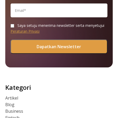
Saya setuju menerima newsletter serta menyetujui
Peraturan Privasi
Kategori
Artikel
Blog
Business
Fintech