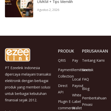
UMKM + Tips Memilih
Agustus 2, 2026
PRODUK
PERUSAHAAN
QRIS
Pay
Tentang Kami
PT Ezeelink Indonesia
Payment
Remittance
Kontak
dipercaya melayani transaksi
Collection
Local
FAQ
elektronik dengan berbagai
Direct
Payout
produk yang memberi solusi
Blog
API
untuk berbagai kebutuhan
White
Pemberitahuan
finansial sejak 2012.
Plugin E-
Label
Privasi
commerce
Wallet