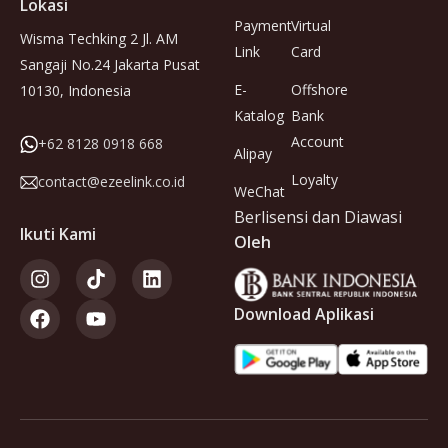
Lokasi
Payment
Virtual
Wisma Techking 2 Jl. AM
Link
Card
Sangaji No.24 Jakarta Pusat
E-
Offshore
10130, Indonesia
Katalog
Bank
Account
+62 8128 0918 668
Alipay
Loyalty
contact@ezeelink.co.id
WeChat
Berlisensi dan Diawasi
Ikuti Kami
Oleh
Download Aplikasi