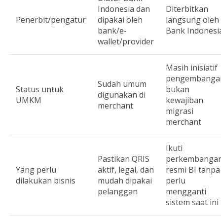
Indonesia dan
Diterbitkan
Penerbit/pengatur
dipakai oleh
langsung oleh
bank/e-
Bank Indonesi
wallet/provider
Masih inisiatif
pengembanga
Sudah umum
Status untuk
bukan
digunakan di
UMKM
kewajiban
merchant
migrasi
merchant
Ikuti
Pastikan QRIS
perkembanga
Yang perlu
aktif, legal, dan
resmi BI tanpa
dilakukan bisnis
mudah dipakai
perlu
pelanggan
mengganti
sistem saat ini