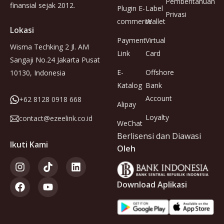
Pemberitahuan
finansial sejak 2012.
Plugin E-
Label
Privasi
commerce
Wallet
Lokasi
Payment
Virtual
Wisma Techking 2 Jl. AM
Link
Card
Sangaji No.24 Jakarta Pusat
E-
Offshore
10130, Indonesia
Katalog
Bank
Account
+62 8128 0918 668
Alipay
Loyalty
contact@ezeelink.co.id
WeChat
Berlisensi dan Diawasi
Ikuti Kami
Oleh
Download Aplikasi