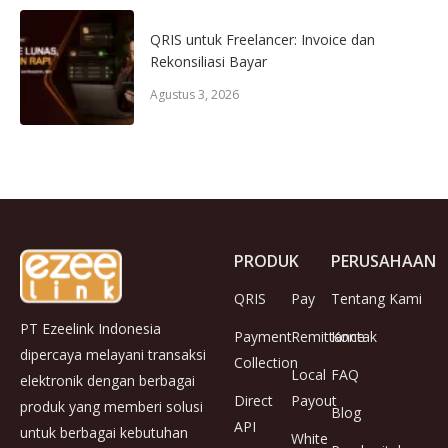
QRIS untuk Freelancer: Invoice dan
Rekonsiliasi Bayar
Agustus 3, 2026
PRODUK
PERUSAHAAN
QRIS
Pay
Tentang Kami
PT Ezeelink Indonesia
Payment
Remittance
Kontak
dipercaya melayani transaksi
Collection
Local
FAQ
elektronik dengan berbagai
Direct
Payout
produk yang memberi solusi
Blog
API
untuk berbagai kebutuhan
White