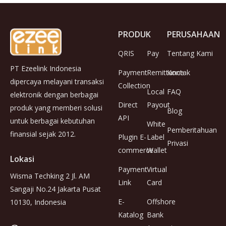
PRODUK
PERUSAHAAN
QRIS
Pay
Tentang Kami
PT Ezeelink Indonesia
Payment
Remittance
Kontak
dipercaya melayani transaksi
Collection
Local
FAQ
elektronik dengan berbagai
Direct
Payout
produk yang memberi solusi
Blog
API
untuk berbagai kebutuhan
White
Pemberitahuan
finansial sejak 2012.
Plugin E-
Label
Privasi
commerce
Wallet
Lokasi
Payment
Virtual
Wisma Techking 2 Jl. AM
Link
Card
Sangaji No.24 Jakarta Pusat
E-
Offshore
10130, Indonesia
Katalog
Bank