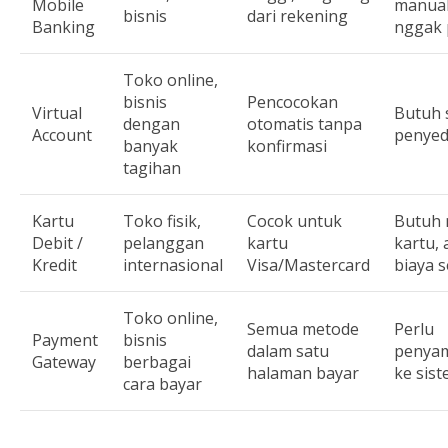
Mobile
manual
bisnis
dari rekening
Banking
nggak 
Toko online,
bisnis
Pencocokan
Virtual
Butuh 
dengan
otomatis tanpa
Account
penyed
banyak
konfirmasi
tagihan
Kartu
Toko fisik,
Cocok untuk
Butuh 
Debit /
pelanggan
kartu
kartu, 
Kredit
internasional
Visa/Mastercard
biaya 
Toko online,
Semua metode
Perlu
Payment
bisnis
dalam satu
penya
Gateway
berbagai
halaman bayar
ke sist
cara bayar