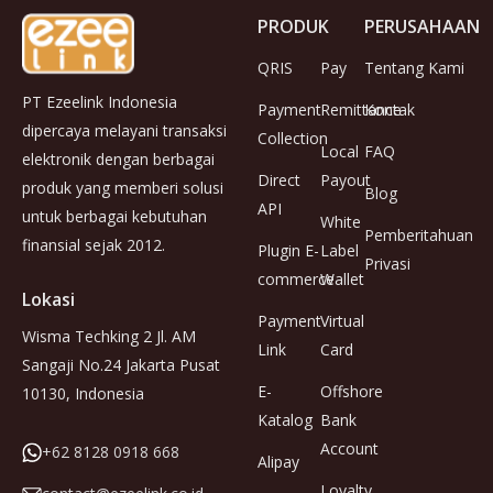
PRODUK
PERUSAHAAN
QRIS
Pay
Tentang Kami
PT Ezeelink Indonesia
Payment
Remittance
Kontak
dipercaya melayani transaksi
Collection
Local
FAQ
elektronik dengan berbagai
Direct
Payout
produk yang memberi solusi
Blog
API
untuk berbagai kebutuhan
White
Pemberitahuan
finansial sejak 2012.
Plugin E-
Label
Privasi
commerce
Wallet
Lokasi
Payment
Virtual
Wisma Techking 2 Jl. AM
Link
Card
Sangaji No.24 Jakarta Pusat
E-
Offshore
10130, Indonesia
Katalog
Bank
Account
+62 8128 0918 668
Alipay
Loyalty