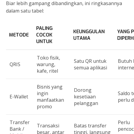
Biar lebih gampang dibandingkan, ini ringkasannya
dalam satu tabel:
PALING
KEUNGGULAN
YANG 
METODE
COCOK
UTAMA
DIPERH
UNTUK
Toko fisik,
Satu QR untuk
Butuh 
QRIS
warung,
semua aplikasi
interne
kafe, ritel
Bisnis yang
Dorong
ingin
Saldo t
E-Wallet
kesetiaan
manfaatkan
perlu d
pelanggan
promo
Transfer
Perlu
Transaksi
Batas transfer
Bank /
penco
besar, antar
tinggi, langsung