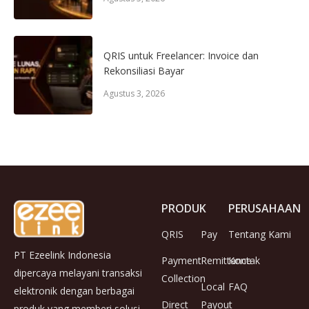
QRIS untuk Freelancer: Invoice dan
Rekonsiliasi Bayar
Agustus 3, 2026
PRODUK
PERUSAHAAN
QRIS
Pay
Tentang Kami
PT Ezeelink Indonesia
Payment
Remittance
Kontak
dipercaya melayani transaksi
Collection
Local
FAQ
elektronik dengan berbagai
Direct
Payout
produk yang memberi solusi