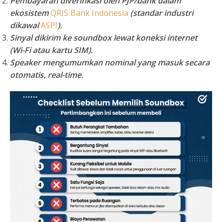
Pembayaran diverifikasi
oleh PJP/bank dalam
ekosistem
QRIS Bank Indonesia
(standar industri
dikawal
ASPI
).
Sinyal dikirim ke soundbox
lewat koneksi internet
(Wi-Fi atau kartu SIM).
Speaker mengumumkan
nominal yang masuk secara
otomatis, real-time.