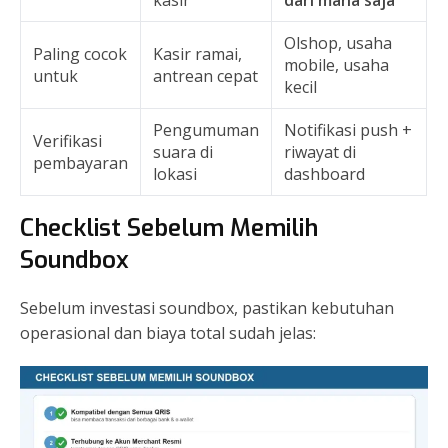
kasir
dari mana saja
Olshop, usaha
Paling cocok
Kasir ramai,
mobile, usaha
untuk
antrean cepat
kecil
Pengumuman
Notifikasi push +
Verifikasi
suara di
riwayat di
pembayaran
lokasi
dashboard
Checklist Sebelum Memilih
Soundbox
Sebelum investasi soundbox, pastikan kebutuhan
operasional dan biaya total sudah jelas: