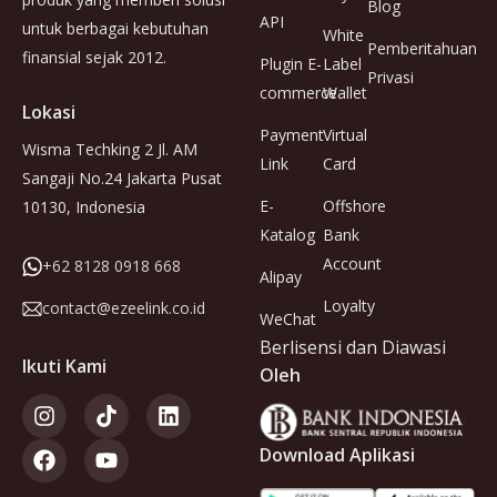
Blog
API
untuk berbagai kebutuhan
White
Pemberitahuan
finansial sejak 2012.
Plugin E-
Label
Privasi
commerce
Wallet
Lokasi
Payment
Virtual
Wisma Techking 2 Jl. AM
Link
Card
Sangaji No.24 Jakarta Pusat
E-
Offshore
10130, Indonesia
Katalog
Bank
Account
+62 8128 0918 668
Alipay
Loyalty
contact@ezeelink.co.id
WeChat
Berlisensi dan Diawasi
Ikuti Kami
Oleh
Download Aplikasi