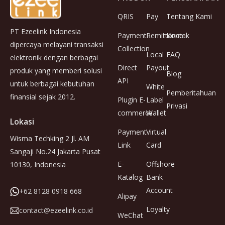
QRIS
Pay
Tentang Kami
PT Ezeelink Indonesia
Payment
Remittance
Kontak
dipercaya melayani transaksi
Collection
Local
FAQ
elektronik dengan berbagai
Direct
Payout
produk yang memberi solusi
Blog
API
untuk berbagai kebutuhan
White
Pemberitahuan
finansial sejak 2012.
Plugin E-
Label
Privasi
commerce
Wallet
Lokasi
Payment
Virtual
Wisma Techking 2 Jl. AM
Link
Card
Sangaji No.24 Jakarta Pusat
E-
Offshore
10130, Indonesia
Katalog
Bank
Account
+62 8128 0918 668
Alipay
Loyalty
contact@ezeelink.co.id
WeChat