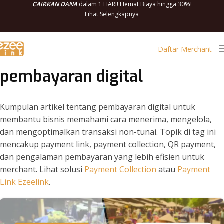
CAIRKAN DANA
dalam 1 HARI! Hemat Biaya hingga 30%!
Lihat Selengkapnya
Daftar Merchant
pembayaran digital
Kumpulan artikel tentang pembayaran digital untuk
membantu bisnis memahami cara menerima, mengelola,
dan mengoptimalkan transaksi non-tunai. Topik di tag ini
mencakup payment link, payment collection, QR payment,
dan pengalaman pembayaran yang lebih efisien untuk
merchant. Lihat solusi
Payment Collection
atau
Payment
Link Ezeelink
.