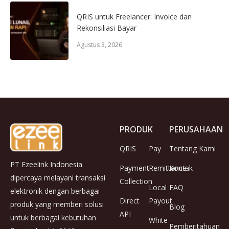
QRIS untuk Freelancer: Invoice dan
Rekonsiliasi Bayar
Agustus 3, 2026
PRODUK
PERUSAHAAN
QRIS
Pay
Tentang Kami
PT Ezeelink Indonesia
Payment
Remittance
Kontak
dipercaya melayani transaksi
Collection
Local
FAQ
elektronik dengan berbagai
Direct
Payout
produk yang memberi solusi
Blog
API
untuk berbagai kebutuhan
White
Pemberitahuan