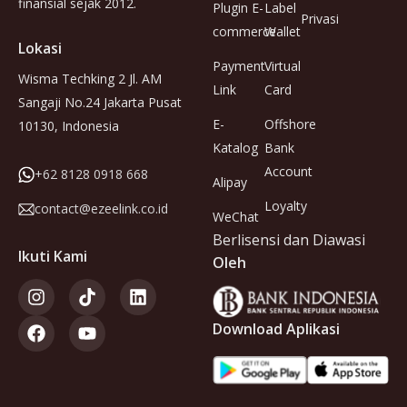
finansial sejak 2012.
Plugin E-
Label
Privasi
commerce
Wallet
Lokasi
Payment
Virtual
Wisma Techking 2 Jl. AM
Link
Card
Sangaji No.24 Jakarta Pusat
E-
Offshore
10130, Indonesia
Katalog
Bank
Account
+62 8128 0918 668
Alipay
Loyalty
contact@ezeelink.co.id
WeChat
Berlisensi dan Diawasi
Ikuti Kami
Oleh
Download Aplikasi