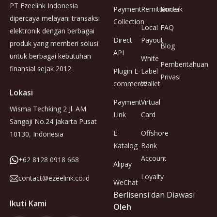
PT Ezeelink Indonesia
Payment
Remittance
Kontak
dipercaya melayani transaksi
Collection
Local
FAQ
elektronik dengan berbagai
Direct
Payout
produk yang memberi solusi
Blog
API
untuk berbagai kebutuhan
White
Pemberitahuan
finansial sejak 2012.
Plugin E-
Label
Privasi
commerce
Wallet
Lokasi
Payment
Virtual
Wisma Techking 2 Jl. AM
Link
Card
Sangaji No.24 Jakarta Pusat
E-
Offshore
10130, Indonesia
Katalog
Bank
Account
+62 8128 0918 668
Alipay
Loyalty
contact@ezeelink.co.id
WeChat
Berlisensi dan Diawasi
Ikuti Kami
Oleh