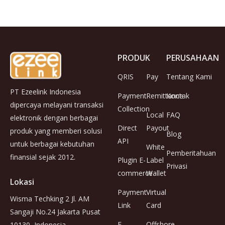
PRODUK
PERUSAHAAN
QRIS
Pay
Tentang Kami
PT Ezeelink Indonesia
Payment
Remittance
Kontak
dipercaya melayani transaksi
Collection
Local
FAQ
elektronik dengan berbagai
Direct
Payout
produk yang memberi solusi
Blog
API
untuk berbagai kebutuhan
White
Pemberitahuan
finansial sejak 2012.
Plugin E-
Label
Privasi
commerce
Wallet
Lokasi
Payment
Virtual
Wisma Techking 2 Jl. AM
Link
Card
Sangaji No.24 Jakarta Pusat
E-
Offshore
10130, Indonesia