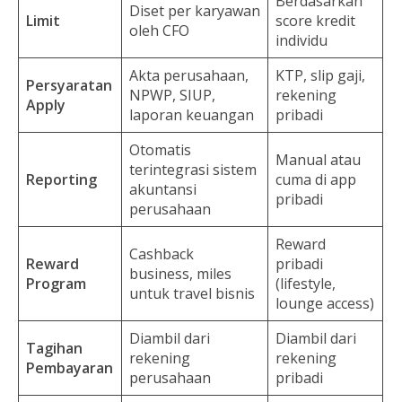
Berdasarkan
Diset per karyawan
Limit
score kredit
oleh CFO
individu
Akta perusahaan,
KTP, slip gaji,
Persyaratan
NPWP, SIUP,
rekening
Apply
laporan keuangan
pribadi
Otomatis
Manual atau
terintegrasi sistem
Reporting
cuma di app
akuntansi
pribadi
perusahaan
Reward
Cashback
Reward
pribadi
business, miles
Program
(lifestyle,
untuk travel bisnis
lounge access)
Diambil dari
Diambil dari
Tagihan
rekening
rekening
Pembayaran
perusahaan
pribadi