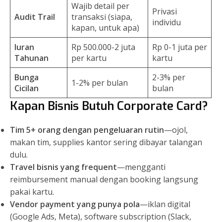
Wajib detail per
Privasi
Audit Trail
transaksi (siapa,
individu
kapan, untuk apa)
Iuran
Rp 500.000-2 juta
Rp 0-1 juta per
Tahunan
per kartu
kartu
Bunga
2-3% per
1-2% per bulan
Cicilan
bulan
Kapan Bisnis Butuh Corporate Card?
Tim 5+ orang dengan pengeluaran rutin
—ojol,
makan tim, supplies kantor sering dibayar talangan
dulu.
Travel bisnis yang frequent
—mengganti
reimbursement manual dengan booking langsung
pakai kartu.
Vendor payment yang punya pola
—iklan digital
(Google Ads, Meta), software subscription (Slack,