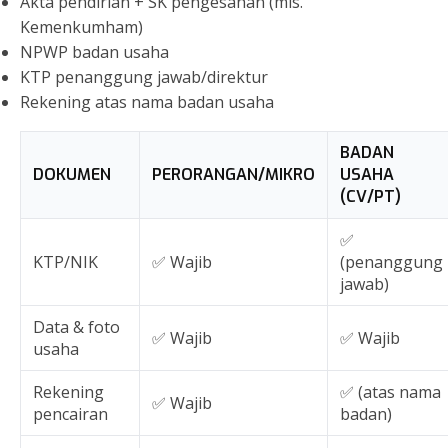
Akta pendirian + SK pengesahan (mis.
Kemenkumham)
NPWP badan usaha
KTP penanggung jawab/direktur
Rekening atas nama badan usaha
BADAN
DOKUMEN
PERORANGAN/MIKRO
USAHA
(CV/PT)
✅
KTP/NIK
✅ Wajib
(penanggung
jawab)
Data & foto
✅ Wajib
✅ Wajib
usaha
Rekening
✅ (atas nama
✅ Wajib
pencairan
badan)