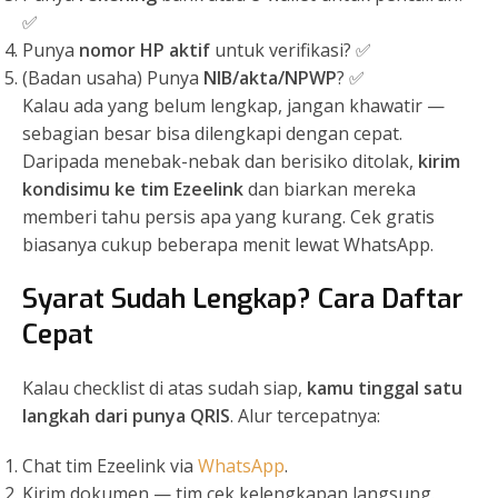
✅
Punya
nomor HP aktif
untuk verifikasi? ✅
(Badan usaha) Punya
NIB/akta/NPWP
? ✅
Kalau ada yang belum lengkap, jangan khawatir —
sebagian besar bisa dilengkapi dengan cepat.
Daripada menebak-nebak dan berisiko ditolak,
kirim
kondisimu ke tim Ezeelink
dan biarkan mereka
memberi tahu persis apa yang kurang. Cek gratis
biasanya cukup beberapa menit lewat WhatsApp.
Syarat Sudah Lengkap? Cara Daftar
Cepat
Kalau checklist di atas sudah siap,
kamu tinggal satu
langkah dari punya QRIS
. Alur tercepatnya:
Chat tim Ezeelink via
WhatsApp
.
Kirim dokumen — tim cek kelengkapan langsung.