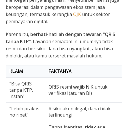
beroperasi dalam pengawasan ekosistem jasa
keuangan, termasuk kerangka
OJK
untuk sektor
pembayaran digital.
Karena itu,
berhati-hatilah dengan tawaran "QRIS
tanpa KTP"
. Layanan semacam ini umumnya tidak
resmi dan berisiko: dana bisa nyangkut, akun bisa
diblokir, atau kamu terseret masalah hukum.
KLAIM
FAKTANYA
"Bisa QRIS
QRIS resmi
wajib NIK
untuk
tanpa KTP,
verifikasi (aturan BI)
instan"
"Lebih praktis,
Risiko akun ilegal, dana tidak
no ribet"
terlindungi
Tanpa identitas,
tidak ada