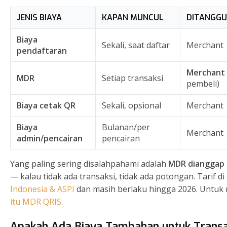
JENIS BIAYA
KAPAN MUNCUL
DITANGGU
Biaya
Sekali, saat daftar
Merchant
pendaftaran
Merchant
MDR
Setiap transaksi
pembeli)
Biaya cetak QR
Sekali, opsional
Merchant
Biaya
Bulanan/per
Merchant
admin/pencairan
pencairan
Yang paling sering disalahpahami adalah
MDR dianggap 
— kalau tidak ada transaksi, tidak ada potongan. Tarif di
Indonesia & ASPI
dan masih berlaku hingga 2026. Untuk r
itu MDR QRIS
.
Apakah Ada Biaya Tambahan untuk Transak