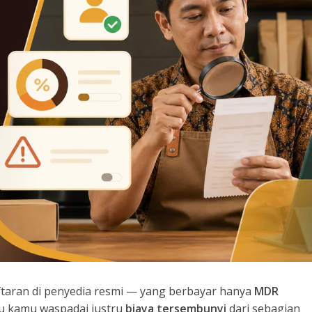
ftaran di penyedia resmi — yang berbayar hanya
MDR
rlu kamu waspadai justru
biaya tersembunyi
dari sebagian