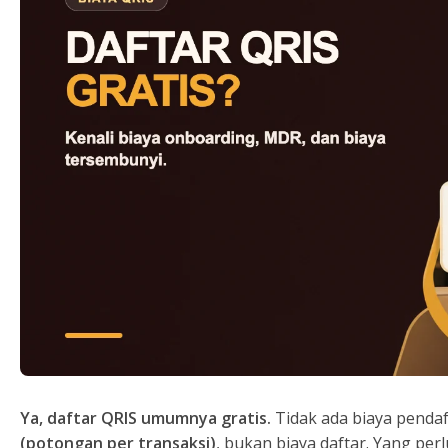
Ya, daftar QRIS umumnya gratis.
Tidak ada biaya penda
(potongan per transaksi)
, bukan biaya daftar. Yang pe