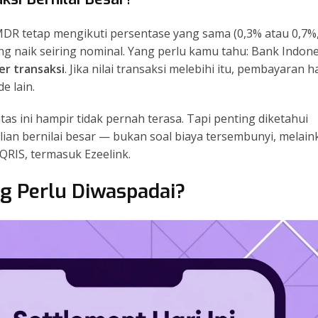
MDR tetap mengikuti persentase yang sama (0,3% atau 0,7%
ng naik seiring nominal. Yang perlu kamu tahu: Bank Indone
er transaksi
. Jika nilai transaksi melebihi itu, pembayaran h
e lain.
s ini hampir tidak pernah terasa. Tapi penting diketahui
lian bernilai besar — bukan soal biaya tersembunyi, melain
QRIS, termasuk Ezeelink.
g Perlu Diwaspadai?