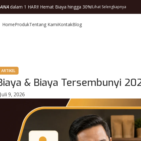
DANA
dalam 1 HARI! Hemat Biaya hingga 30%!
Lihat Selengkapnya
Home
Produk
Tentang Kami
Kontak
Blog
ARTIKEL
 Biaya & Biaya Tersembunyi 20
Juli 9, 2026