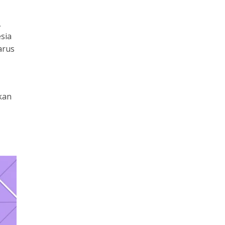
,
sia
arus
kan