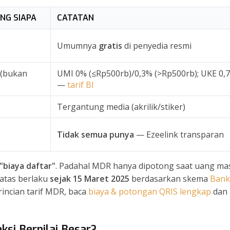
NG SIAPA
CATATAN
Umumnya
gratis
di penyedia resmi
(bukan
UMI 0% (≤Rp500rb)/0,3% (>Rp500rb); UKE 0,
—
tarif BI
Tergantung media (akrilik/stiker)
Tidak semua punya
— Ezeelink transparan
"biaya daftar"
. Padahal MDR hanya dipotong saat uang ma
 atas berlaku
sejak 15 Maret 2025
berdasarkan skema
Bank
incian tarif MDR, baca
biaya & potongan QRIS lengkap
dan
si Bernilai Besar?