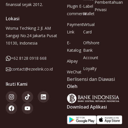
Pemberitahuan
finansial sejak 2012.
Plugin E-
Label
Privasi
commerce
Wallet
Lokasi
Payment
Virtual
Wisma Techking 2 Jl. AM
Link
Card
Sangaji No.24 Jakarta Pusat
E-
Offshore
10130, Indonesia
Katalog
Bank
Account
+62 8128 0918 668
Alipay
Loyalty
contact@ezeelink.co.id
WeChat
Berlisensi dan Diawasi
Ikuti Kami
Oleh
Download Aplikasi