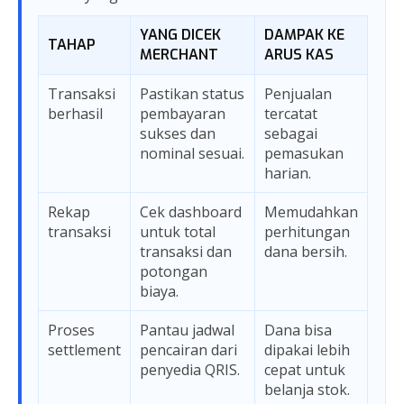
YANG DICEK
DAMPAK KE
TAHAP
MERCHANT
ARUS KAS
Transaksi
Pastikan status
Penjualan
berhasil
pembayaran
tercatat
sukses dan
sebagai
nominal sesuai.
pemasukan
harian.
Rekap
Cek dashboard
Memudahkan
transaksi
untuk total
perhitungan
transaksi dan
dana bersih.
potongan
biaya.
Proses
Pantau jadwal
Dana bisa
settlement
pencairan dari
dipakai lebih
penyedia QRIS.
cepat untuk
belanja stok.