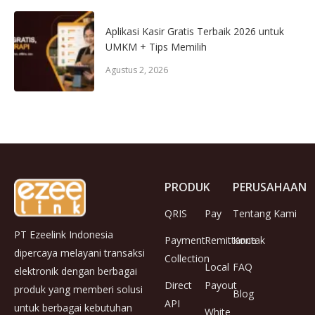
Aplikasi Kasir Gratis Terbaik 2026 untuk
UMKM + Tips Memilih
Agustus 2, 2026
PRODUK
PERUSAHAAN
QRIS
Pay
Tentang Kami
PT Ezeelink Indonesia
Payment
Remittance
Kontak
dipercaya melayani transaksi
Collection
Local
FAQ
elektronik dengan berbagai
Direct
Payout
produk yang memberi solusi
Blog
API
untuk berbagai kebutuhan
White