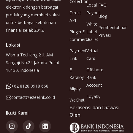
Collection
Local
FAQ
elektronik dengan berbagai
Direct
Payout
produk yang memberi solusi
Blog
API
untuk berbagai kebutuhan
White
Pemberitahuan
finansial sejak 2012.
Plugin E-
Label
Privasi
commerce
Wallet
Lokasi
Payment
Virtual
Wisma Techking 2 Jl. AM
Link
Card
Sangaji No.24 Jakarta Pusat
E-
Offshore
10130, Indonesia
Katalog
Bank
Account
+62 8128 0918 668
Alipay
Loyalty
contact@ezeelink.co.id
WeChat
Berlisensi dan Diawasi
Ikuti Kami
Oleh