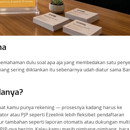
ha
pemahaman dulu soal apa aja yang membedakan satu penye
 yang sering diiklankan itu sebenarnya udah diatur sama Ba
danya?
mpat kamu punya rekening — prosesnya kadang harus ke
or atau PJP seperti Ezeelink lebih fleksibel: pendaftaran
itur tambahan seperti laporan otomatis atau dukungan multi
PJP-nya berizin. Kalau kamu masih nimbang-nimbang, baca