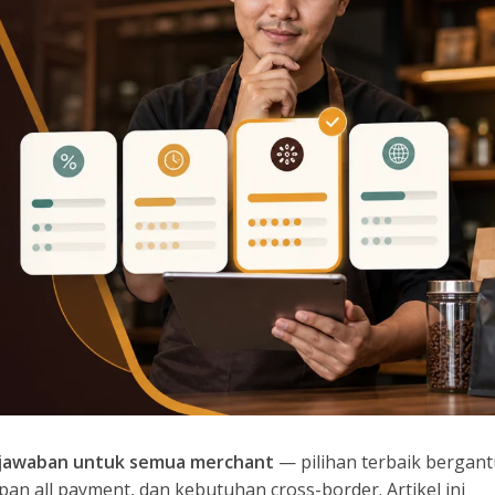
u jawaban untuk semua merchant
— pilihan terbaik bergan
an all payment, dan kebutuhan cross-border. Artikel ini