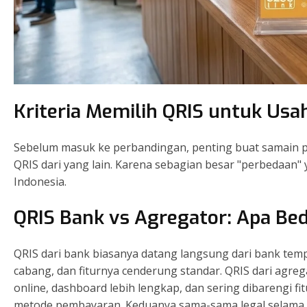
Kriteria Memilih QRIS untuk Usa
Sebelum masuk ke perbandingan, penting buat samain 
QRIS dari yang lain. Karena sebagian besar "perbedaan"
Indonesia.
QRIS Bank vs Agregator: Apa Be
QRIS dari bank biasanya datang langsung dari bank te
cabang, dan fiturnya cenderung standar. QRIS dari agregat
online, dashboard lebih lengkap, dan sering dibarengi f
metode pembayaran. Keduanya sama-sama legal selama 