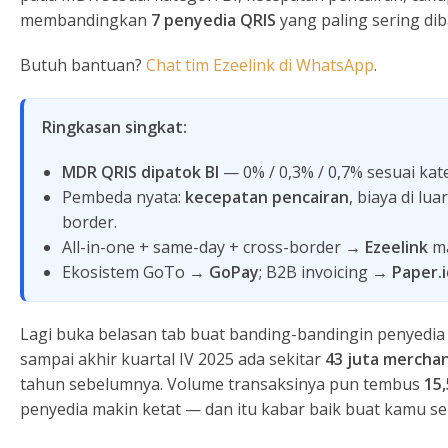
membandingkan
7 penyedia QRIS
yang paling sering dib
Butuh bantuan?
Chat tim Ezeelink di WhatsApp
.
Ringkasan singkat:
MDR QRIS dipatok BI
— 0% / 0,3% / 0,7% sesuai ka
Pembeda nyata:
kecepatan pencairan
, biaya di l
border.
All-in-one + same-day + cross-border →
Ezeelink
ma
Ekosistem GoTo →
GoPay
; B2B invoicing →
Paper.i
Lagi buka belasan tab buat banding-bandingin penyedia 
sampai akhir kuartal IV 2025 ada sekitar
43 juta mercha
tahun sebelumnya. Volume transaksinya pun tembus
15,
penyedia makin ketat — dan itu kabar baik buat kamu s