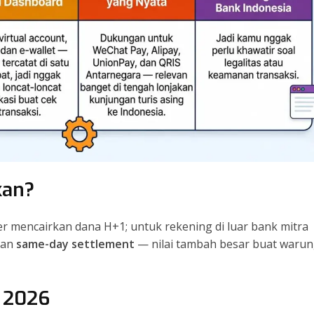
kan?
er mencairkan dana H+1; untuk rekening di luar bank mitra
kan
same-day settlement
— nilai tambah besar buat waru
i 2026