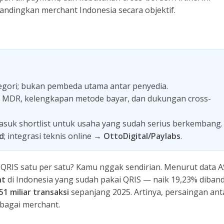
andingkan merchant Indonesia secara objektif.
tegori; bukan pembeda utama antar penyedia.
uar MDR, kelengkapan metode bayar, dan dukungan cross-
suk shortlist untuk usaha yang sudah serius berkembang.
d
; integrasi teknis online →
OttoDigital/Paylabs
.
QRIS satu per satu? Kamu nggak sendirian. Menurut data A
nt
di Indonesia yang sudah pakai QRIS — naik 19,23% diban
51 miliar transaksi
sepanjang 2025. Artinya, persaingan ant
ebagai merchant.