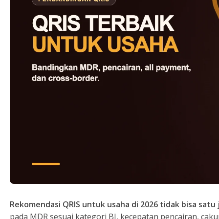
Rekomendasi QRIS untuk usaha di 2026 tidak bisa sat
pada MDR sesuai kategori BI, kecepatan pencairan, cakup