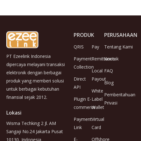
PRODUK
PERUSAHAAN
QRIS
Pay
Tentang Kami
PT Ezeelink Indonesia
Payment
Remittance
Kontak
dipercaya melayani transaksi
Collection
Local
FAQ
elektronik dengan berbagai
Direct
Payout
produk yang memberi solusi
Blog
API
untuk berbagai kebutuhan
White
Pemberitahuan
finansial sejak 2012.
Plugin E-
Label
Privasi
commerce
Wallet
Lokasi
Payment
Virtual
Wisma Techking 2 Jl. AM
Link
Card
Sangaji No.24 Jakarta Pusat
E-
Offshore
10130, Indonesia