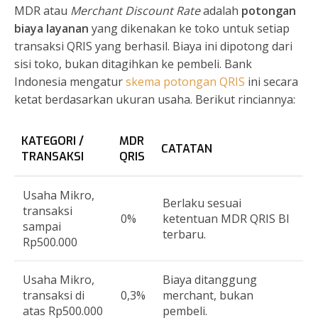
MDR atau
Merchant Discount Rate
adalah
potongan
biaya layanan
yang dikenakan ke toko untuk setiap
transaksi QRIS yang berhasil. Biaya ini dipotong dari
sisi toko, bukan ditagihkan ke pembeli. Bank
Indonesia mengatur
skema potongan QRIS
ini secara
ketat berdasarkan ukuran usaha. Berikut rinciannya:
KATEGORI /
MDR
CATATAN
TRANSAKSI
QRIS
Usaha Mikro,
Berlaku sesuai
transaksi
0%
ketentuan MDR QRIS BI
sampai
terbaru.
Rp500.000
Usaha Mikro,
Biaya ditanggung
transaksi di
0,3%
merchant, bukan
atas Rp500.000
pembeli.