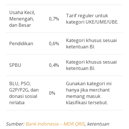
Usaha Kecil,
Tarif reguler untuk
Menengah,
0,7%
kategori UKE/UME/UBE.
dan Besar
Kategori khusus sesuai
Pendidikan
0,6%
ketentuan BI.
Kategori khusus sesuai
SPBU
0,4%
ketentuan BI.
BLU, PSO,
Gunakan kategori ini
G2P/P2G, dan
hanya jika merchant
0%
donasi sosial
memang masuk
nirlaba
klasifikasi tersebut.
Sumber:
Bank Indonesia – MDR QRIS
, ketentuan