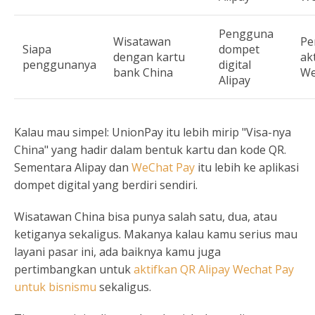
Pengguna
Wisatawan
Pe
Siapa
dompet
dengan kartu
akt
penggunanya
digital
bank China
We
Alipay
Kalau mau simpel: UnionPay itu lebih mirip "Visa-nya
China" yang hadir dalam bentuk kartu dan kode QR.
Sementara Alipay dan
WeChat Pay
itu lebih ke aplikasi
dompet digital yang berdiri sendiri.
Wisatawan China bisa punya salah satu, dua, atau
ketiganya sekaligus. Makanya kalau kamu serius mau
layani pasar ini, ada baiknya kamu juga
pertimbangkan untuk
aktifkan QR Alipay Wechat Pay
untuk bisnismu
sekaligus.