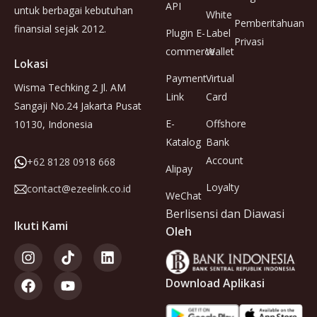
API
untuk berbagai kebutuhan
White
Pemberitahuan
finansial sejak 2012.
Plugin E-
Label
Privasi
commerce
Wallet
Lokasi
Payment
Virtual
Wisma Techking 2 Jl. AM
Link
Card
Sangaji No.24 Jakarta Pusat
E-
Offshore
10130, Indonesia
Katalog
Bank
Account
+62 8128 0918 668
Alipay
Loyalty
contact@ezeelink.co.id
WeChat
Berlisensi dan Diawasi
Ikuti Kami
Oleh
Download Aplikasi