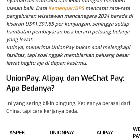
nyaman bertransaksi dan lebih mungkin memberi
ulasan baik. Data
Kemenpar/BPS
mencatat rata-rata
pengeluaran wisatawan mancanegara 2024 berada di
kisaran US$1.391,85 per kunjungan, sehingga setiap
hambatan pembayaran bisa berarti peluang belanja
yang lewat.
Intinya, menerima UnionPay bukan soal melengkapi
fasilitas, tapi soal nggak membiarkan peluang besar
lewat begitu aja di depan kasirmu.
UnionPay, Alipay, dan WeChat Pay:
Apa Bedanya?
Ini yang sering bikin bingung. Ketiganya berasal dari
China, tapi cara kerjanya beda.
WE
ASPEK
UNIONPAY
ALIPAY
PA