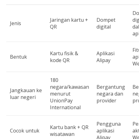
Do
Jaringan kartu +
Dompet
dig
Jenis
QR
digital
da
ap
Fi
Kartu fisik &
Aplikasi
Bentuk
ap
kode QR
Alipay
We
180
negara/kawasan
Bergantung
Be
Jangkauan ke
menurut
negara dan
ne
luar negeri
UnionPay
provider
pr
International
Pengguna
Pe
Kartu bank + QR
Cocok untuk
aplikasi
akt
wisatawan
Alipay
We