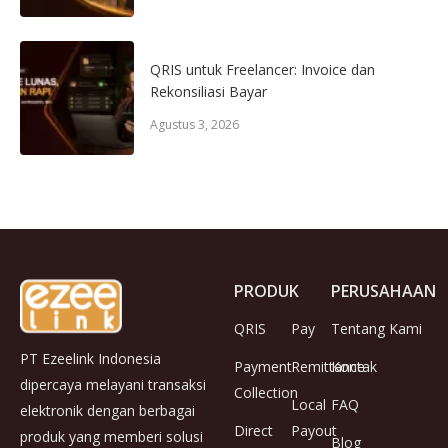
QRIS untuk Freelancer: Invoice dan
Rekonsiliasi Bayar
Agustus 3, 2026
PRODUK
PERUSAHAAN
QRIS
Pay
Tentang Kami
PT Ezeelink Indonesia
Payment
Remittance
Kontak
dipercaya melayani transaksi
Collection
Local
FAQ
elektronik dengan berbagai
Direct
Payout
produk yang memberi solusi
Blog