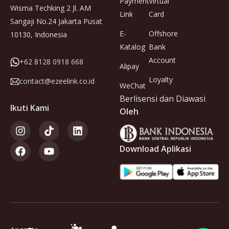
Payment
Virtual
Wisma Techking 2 Jl. AM
Link
Card
Sangaji No.24 Jakarta Pusat
E-
Offshore
10130, Indonesia
Katalog
Bank
Account
+62 8128 0918 668
Alipay
Loyalty
contact@ezeelink.co.id
WeChat
Berlisensi dan Diawasi
Ikuti Kami
Oleh
Download Aplikasi