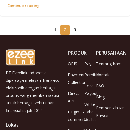
Continue reading
1
2
3
PRODUK
PERUSAHAAN
QRIS
Pay
Tentang Kami
PT Ezeelink Indonesia
Payment
Remittance
Kontak
dipercaya melayani transaksi
Collection
Local
FAQ
elektronik dengan berbagai
Direct
Payout
produk yang memberi solusi
Blog
API
untuk berbagai kebutuhan
White
Pemberitahuan
finansial sejak 2012.
Plugin E-
Label
Privasi
commerce
Wallet
Lokasi