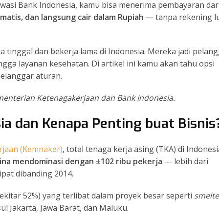
iawasi Bank Indonesia, kamu bisa menerima pembayaran dar
omatis, dan langsung cair dalam Rupiah
— tanpa rekening l
na tinggal dan bekerja lama di Indonesia. Mereka jadi pelan
ngga layanan kesehatan. Di artikel ini kamu akan tahu opsi
elanggar aturan.
menterian Ketenagakerjaan dan Bank Indonesia.
sia dan Kenapa Penting buat Bisnis
rjaan (Kemnaker)
, total tenaga kerja asing (TKA) di Indonesi
ina mendominasi dengan ±102 ribu pekerja
— lebih dari
ipat dibanding 2014.
ekitar 52%) yang terlibat dalam proyek besar seperti
smelte
sul Jakarta, Jawa Barat, dan Maluku.