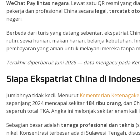
WeChat Pay lintas negara
. Lewat satu QR resmi yang d
pekerja dan profesional China secara
legal, tercatat ot
negeri.
Berbeda dari turis yang datang sebentar, ekspatriat Chi
rutin: sewa hunian, makan harian, belanja kebutuhan, hi
pembayaran yang aman untuk melayani mereka tanpa m
Terakhir diperbarui: Juni 2026 — data mengacu pada Ke
Siapa Ekspatriat China di Indone
Jumlahnya tidak kecil. Menurut
Kementerian Ketenagake
sepanjang 2024 mencapai sekitar
184 ribu orang
, dan
Ch
separuh total TKA. Angka ini melonjak sekitar enam kali l
Sebagian besar adalah
tenaga profesional dan teknis
(s
nikel. Konsentrasi terbesar ada di Sulawesi Tengah, disu