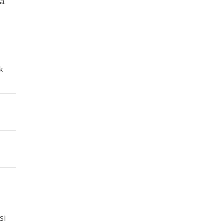
a.
k
si