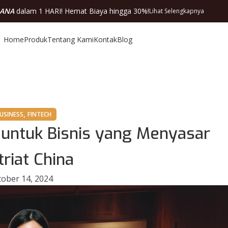
DANA
dalam 1 HARI! Hemat Biaya hingga 30%!
Lihat Selengkapnya
Home
Produk
Tentang Kami
Kontak
Blog
,
USINESS
FINTECH
untuk Bisnis yang Menyasar
riat China
ober 14, 2024