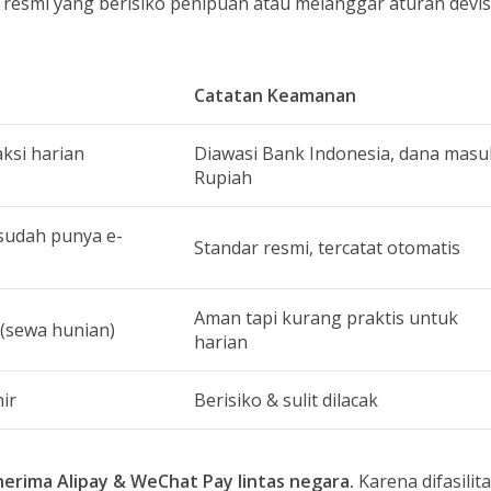
ak resmi yang berisiko penipuan atau melanggar aturan devis
Catatan Keamanan
ksi harian
Diawasi Bank Indonesia, dana masu
Rupiah
 sudah punya e-
Standar resmi, tercatat otomatis
Aman tapi kurang praktis untuk
 (sewa hunian)
harian
ir
Berisiko & sulit dilacak
nerima Alipay & WeChat Pay lintas negara.
Karena difasilita