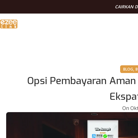
CAIRKAN 
,
BLOG
B
Opsi Pembayaran Aman 
Ekspat
On Okt