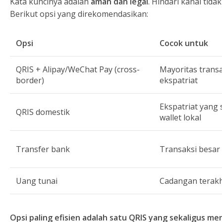
Kata kuncinya adalah
aman dan legal
. Hindari kanal tid
Berikut opsi yang direkomendasikan:
Opsi
Cocok untuk
QRIS + Alipay/WeChat Pay (cross-
Mayoritas transa
border)
ekspatriat
Ekspatriat yang
QRIS domestik
wallet lokal
Transfer bank
Transaksi besar
Uang tunai
Cadangan terakh
Opsi paling efisien adalah satu QRIS yang sekaligus me