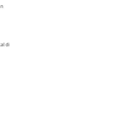
an
al di