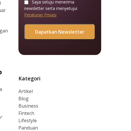
Saya setuju menerima
i
newsletter serta menyetujui
uar
Peraturan Privasi
ggan
?
Kategori
a
Artikel
Blog
Business
Fintech
r
Lifestyle
Panduan