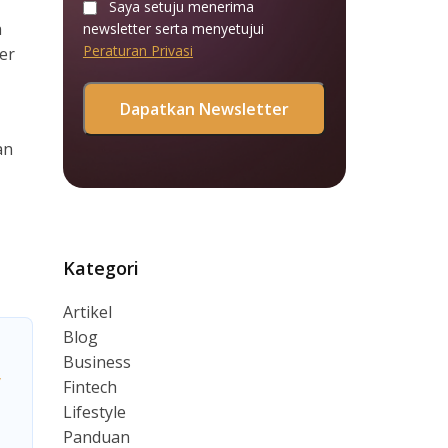
Saya setuju menerima
a
newsletter serta menyetujui
Peraturan Privasi
er
an
Kategori
Artikel
Blog
Business
y
Fintech
Lifestyle
Panduan