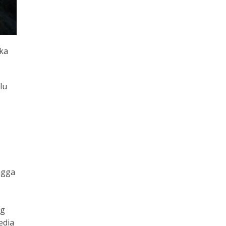
ka
lu
ngga
ng
edia