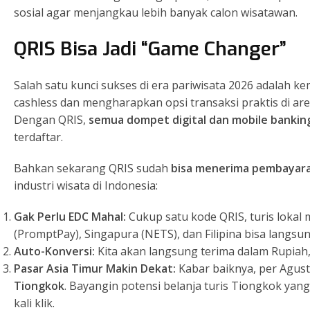
sosial agar menjangkau lebih banyak calon wisatawan.
QRIS Bisa Jadi “Game Changer”
Salah satu kunci sukses di era pariwisata 2026 adalah ke
cashless dan mengharapkan opsi transaksi praktis di are
Dengan QRIS,
semua dompet digital dan mobile banking
terdaftar.
Bahkan sekarang QRIS sudah
bisa menerima pembayaran
industri wisata di Indonesia:
Gak Perlu EDC Mahal:
Cukup satu kode QRIS, turis lokal
(PromptPay), Singapura (NETS), dan Filipina bisa langsun
Auto-Konversi:
Kita akan langsung terima dalam Rupiah
Pasar Asia Timur Makin Dekat:
Kabar baiknya, per Agustu
Tiongkok
. Bayangin potensi belanja turis Tiongkok yang
kali klik.