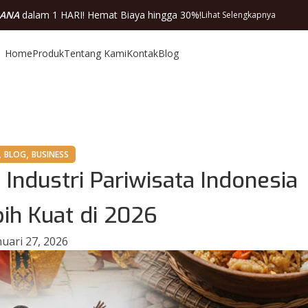
DANA
dalam 1 HARI! Hemat Biaya hingga 30%!
Lihat Selengkapnya
Home
Produk
Tentang Kami
Kontak
Blog
,
,
BLOG
BUSINESS
 Industri Pariwisata Indonesia
ih Kuat di 2026
uari 27, 2026