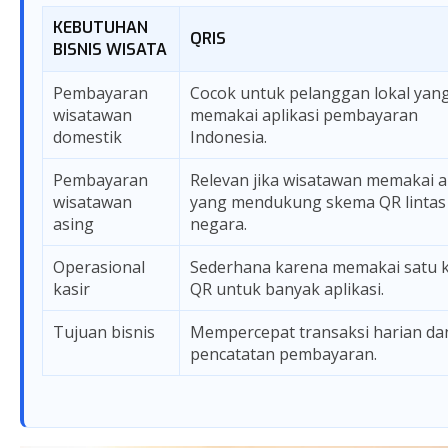
KEBUTUHAN
QRIS
BISNIS WISATA
Pembayaran
Cocok untuk pelanggan lokal yan
wisatawan
memakai aplikasi pembayaran
domestik
Indonesia.
Pembayaran
Relevan jika wisatawan memakai a
wisatawan
yang mendukung skema QR lintas
asing
negara.
Operasional
Sederhana karena memakai satu 
kasir
QR untuk banyak aplikasi.
Tujuan bisnis
Mempercepat transaksi harian da
pencatatan pembayaran.