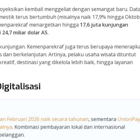
proyeksikan kembali menggeliat dengan semangat baru. Dat
estik terus bertumbuh (misalnya naik 17,9% hingga Oktob
emenparekraf menargetkan hingga
17,6 juta kunjungan
i
24,7 miliar dolar AS
.
s kunjungan. Kemenparekraf juga terus berupaya menerapk
 dan berkelanjutan. Artinya, pelaku usaha wisata dituntut
atif, destinasi yang dikelola lebih baik, hingga layanan
igitalisasi
n Februari 2026 naik secara tahunan
, sementara
UnionPa
alnya
. Kombinasi pembayaran lokal dan internasional
 pelanggan.