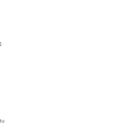
i
g.
tu