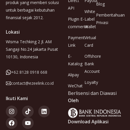
Direct
Payout
produk yang memberi solusi
Blog
API
untuk berbagai kebutuhan
White
Pemberitahuan
finansial sejak 2012.
Plugin E-
Label
Privasi
commerce
Wallet
Lokasi
Payment
Virtual
Wisma Techking 2 Jl. AM
Link
Card
Sangaji No.24 Jakarta Pusat
E-
Offshore
10130, Indonesia
Katalog
Bank
Account
+62 8128 0918 668
Alipay
Loyalty
contact@ezeelink.co.id
WeChat
Berlisensi dan Diawasi
Ikuti Kami
Oleh
Download Aplikasi