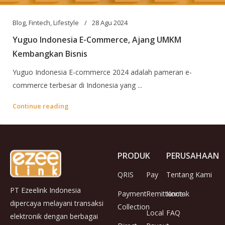
Blog
,
Fintech
,
Lifestyle
28 Agu 2024
Yuguo Indonesia E-Commerce, Ajang UMKM
Kembangkan Bisnis
Yuguo Indonesia E-commerce 2024 adalah pameran e-
commerce terbesar di Indonesia yang ...
Continue reading
PRODUK
PERUSAHAAN
QRIS
Pay
Tentang Kami
PT Ezeelink Indonesia
Payment
Remittance
Kontak
dipercaya melayani transaksi
Collection
Local
FAQ
elektronik dengan berbagai